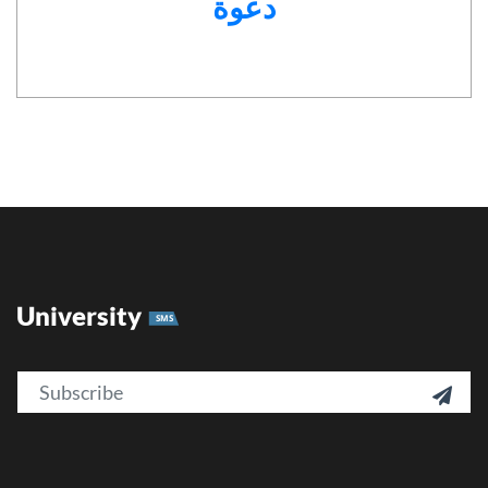
دعوة
University
SMS
Email
