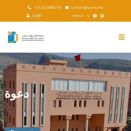
Aller
+212523480218
contact@usms.ma
au
Login
French
contenu
principal
دعوة