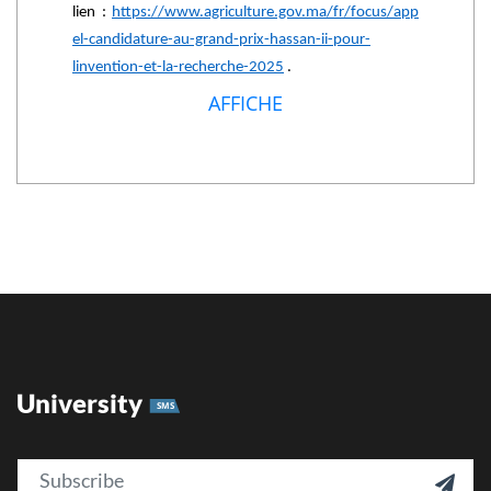
lien :
https://www.agriculture.gov.ma/fr/focus/app
el-candidature-au-grand-prix-hassan-ii-pour-
linvention-et-la-recherche-2025
.
AFFICHE
University
SMS
Email
