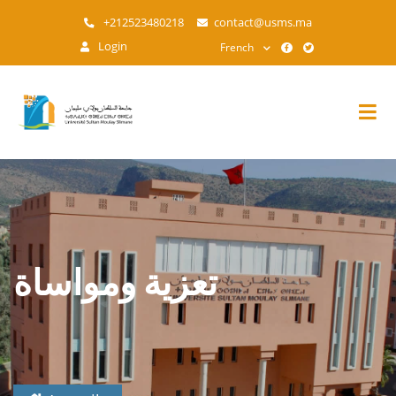
Aller
+212523480218
contact@usms.ma
au
Login
French
contenu
principal
تعزية ومواساة