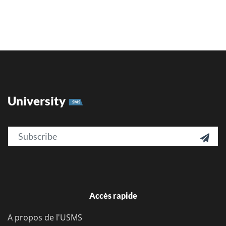
University
SMS
Email

Accès rapide
A propos de l'USMS