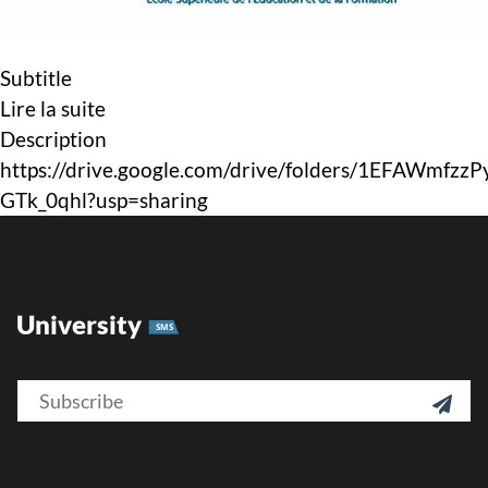
Subtitle
Lire la suite
Description
https://drive.google.com/drive/folders/1EFAWmfzz
GTk_0qhl?usp=sharing
University
SMS
Email
