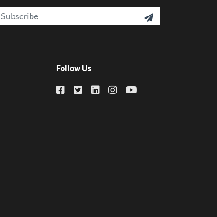
ail

Follow Us