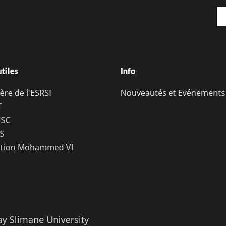
Em
utiles
Info
ère de l'ESRSI
Nouveautés et Evénements
T
SC
S
tion Mohammed VI
ay Slimane University