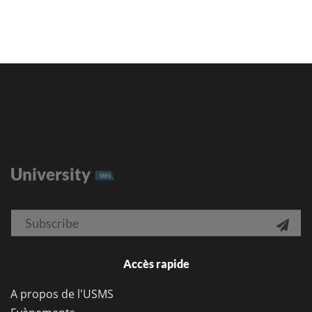
University
SMS
Email

Accès rapide
A propos de l'USMS