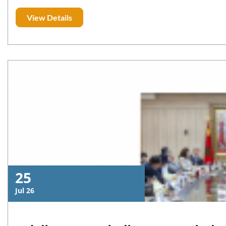
View Details
25
Jul 26