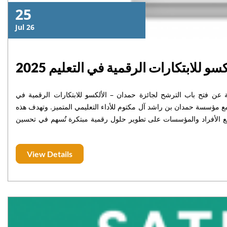
25
Jul 26
 للابتكارات الرقمية في التعليم 2025
ية عن فتح باب الترشح لجائزة حمدان – الألكسو للابتكارات الرقمية في
التعليم، التي أطلقتها المنظمة العربية للتربية والثقافة والعلوم (الألكسو) بشراكة مع مؤسسة حمدان بن راشد آل مكتوم للأداء التعليمي المتميز. وتهدف هذه
جيع الأفراد والمؤسسات على تطوير حلول رقمية مبتكرة تُسهم في تحسين
العملية التعليمية، والارتقاء بها باعتماد أحدث التقنيات، كـالذكاء الاصطناعي، والواقع المعزز، وتحليل البيانات الضخمة. ندعو كافة الباحثين والمهتمين من
View Details