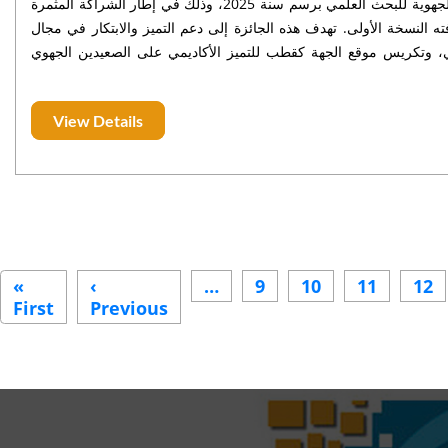
يُعلن مجلس جهة فاس-مكناس عن فتح باب الترشح للدورة الثانية من الجائزة الجهوية للبحث العلمي برسم سنة 2025، وذلك في إطار الشراكة المثمرة
ته النسخة الأولى. تهدف هذه الجائزة إلى دعم التميز والابتكار في مجال
عرفي، وتكريس موقع الجهة كقطب للتميز الأكاديمي على الصعيدين الجهوي
والوطني.
View Details
Pagination
«
‹
…
9
10
11
12
First
First
Previous
Previous
page
page