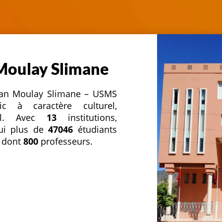
 Moulay Slimane
ultan Moulay Slimane – USMS
c à caractère culturel,
nnel. Avec
13
institutions,
hui plus de
47046
étudiants
 dont
800
professeurs.