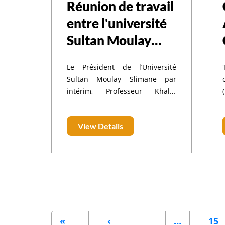
Réunion de travail
entre l'université
Sultan Moulay
Slimane et
Le Président de l’Université
l'Agence
Sultan Moulay Slimane par
Universitaire de
intérim, Professeur Khalid
MEHDI, a présidé, Mercredi 5
Francophonie
Mars 2025, en présence de
View Details
Madame la Vice-Présidente
chargée de la Recherche
Scientifique et de la
Coopération, de
Pagination
«
‹
…
15