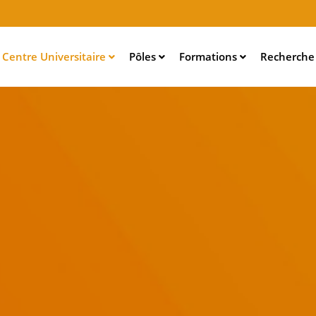
Aller
au
contenu
Centre Universitaire
Pôles
Formations
Recherch
principal