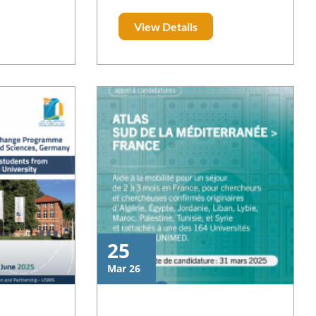
رئاسة الجامعة، حفلاً تكريمياً احتفاءً
تمويل هذه ا
View Details
بالمرأة ودورها الفاعل في نشر العلم
والمعرفة داخل المؤسسة، حيث أشاد
بمساهمة الموظفات برئاسة الجامعة
في تعزيز مسيرة التميز الأكاديمي
والإداري بصفة خاصة، مؤكداً
25
Mar 26