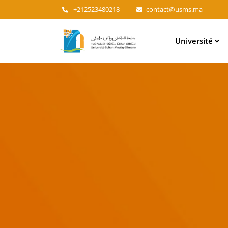
+212523480218
contact@usms.ma
Main
Université
navigation