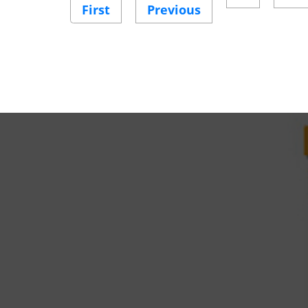
First
First
Previous
Previous
page
page