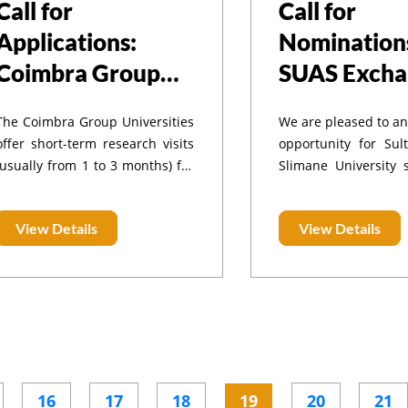
Call for
Call for
Applications:
Nomination
Coimbra Group
SUAS Excha
Short-Term
Programme 
The Coimbra Group Universities
We are pleased to a
Research
Shmalkalde
offer short-term research visits
opportunity for Su
Scholarships for
University o
(usually from 1 to 3 months) for
Slimane University 
young researchers from higher
apply for an exchan
Young
Applied Sci
education institutions in the
at Shmalkalden Uni
Researchers from
Germany
View Details
View Details
European Neighbourhood. 🔹
Applied Science
the European
Objective of the Program:
Germany, as par
exchange agreem
Neighbourhood
program is avai
students under bot
and bilateral agre
The SUAS Exchange
16
17
18
19
20
21