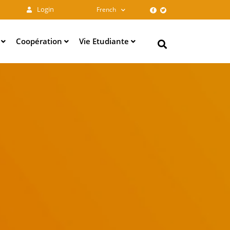
Login
French
e
Coopération
Vie Etudiante
Search