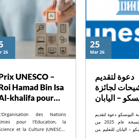
5
25
a
r 26
Mar 26
اجت
aux
جا
é-
Prix UNESCO –
دعوة لتقديم
Roi Hamad Bin Isa
شيحات لجائزة
سليم
des
جا
le
Al-khalifa pour
يسكو – اليابان
ccès
l’utilisation des
تعليم من أجل
ذكر
née
es
L'Organisation des Nations
اليونسكو دعوة لتقديم
technologies de
مية المستدامة
Unies pour l'Education, la
الترشيحات لنسخة عام 2025 من
l’information et de
Science et la Culture (UNESCO)
سكو – اليابان للتعليم من
a lancé l'appel à candidatures
 المستدامة، حيث سيتم