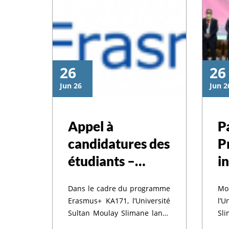
26
26
’ouverture de la
Jun 26
Jun 2
ateforme de pré
Appel à
P
candidatures des
P
scription au cycl
étudiants –
i
Programme
l
toral pour l’ann
Dans le cadre du programme
Mo
Erasmus+
l
Erasmus+ KA171, l’Université
l’
KA171 – Riga
l
Sultan Moulay Slimane lance
Sl
un appel à candidatures
Pr