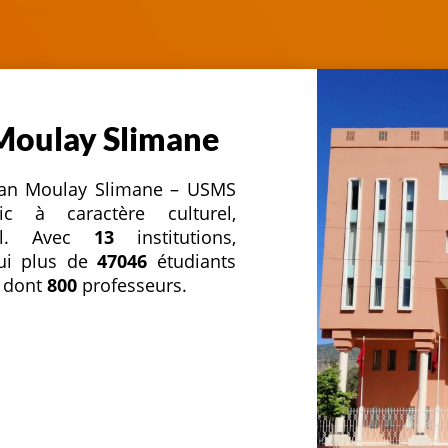
 Moulay Slimane
ultan Moulay Slimane – USMS
c à caractère culturel,
nnel. Avec
13
institutions,
hui plus de
47046
étudiants
 dont
800
professeurs.