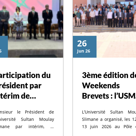
26
6
Jun 26
-
articipation du
3ème édition d
résident par
Weekends
e
ntérim de
Brevets : l’US
’USMS à
renforce la
ée
nsieur le Président de
L’Université Sultan Mou
'inauguration de
culture de la
Université Sultan Moulay
Slimane a organisé, les 1
a 7ème édition
propriété
imane par intérim, le
13 juin 2026 au Pôle 
ofesseur Khalid MEHDI, a
Études Doctorales,