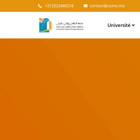
+212523480218
contact@usms.ma
Main
Université
navigation