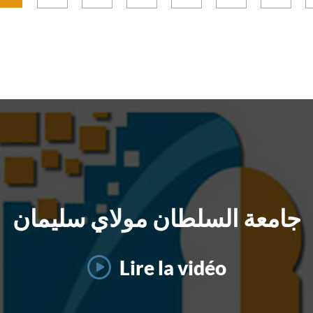
industriel. Les conférence
nscrit dans le cadre des
ؤسساتيين، مشاركة نخبة من
ateliers programmés 
tivités intellectuelles
احثين والخبراء في مجالات
permis d’aborder les bon
allèles de la 26e édition
علام والتواصل والإدارة العمومية
pratiques en matière
Festival International du
ت إلى مناقشة رهانات تحسين
dépôt de brevets, 
néma Africain de
 التواصل الإداري وتعزيز الثقة
stratégies de valorisatio
ouribga et a réuni des
 الإدارة والمواطن في ظل
la recherche et 
rcheurs, universitaires,
التحولات الرقمية الراهنة.
opportunités de collabora
itiques et spécialistes
en matière d’innovation.
nus échanger autour des
jeux contemporains du
néma et des productions
turelles africaines.
جامعة السلطان مولاي سليمان
Lire la vidéo