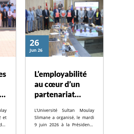
26
Jun 26
es
L’employabilité
au cœur d’un
MS
partenariat
entre l’USMS,
lay
L’Université Sultan Moulay
Stagiaires.ma /
2 et
Slimane a organisé, le mardi
Youth Africa
des
9 juin 2026 à la Présidence
 la
de l’Université, une