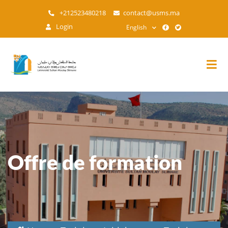
Skip
+212523480218
contact@usms.ma
to
Login
English
main
content
Offre de formation