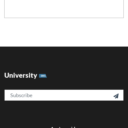
University
SMS
Email
