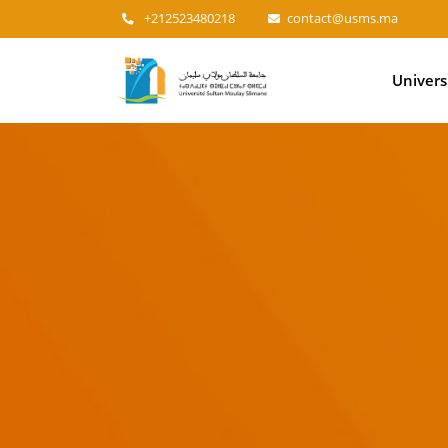
+212523480218
contact@usms.ma
Main
Univers
navigation