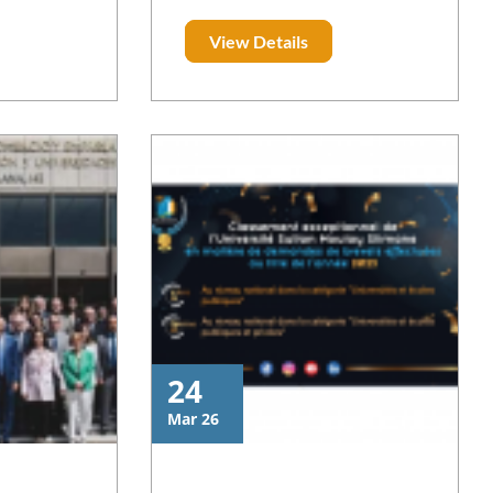
 mars 2024
بالعاصمة الإيطالية روما. هذا الحدث،
View Details
cellence à
الذي جاء نتيجة لتعاون بين وزارة
nes de tout
التعليم العالي والبحث العلمي والابتكار
hone ayant
ووزارة التعليم العالي والبحث
électionner
الإيطالية، يمثل خطوة هامة في تعزيز
tion à fort
العلاقات الثنائية.
française et
objectifs
24
Mar 26