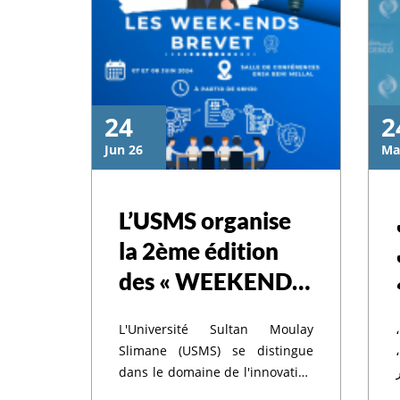
24
2
Jun 26
Ma
L’USMS organise
la 2ème édition
des « WEEKENDS
BREVET »
L'Université Sultan Moulay
Slimane (USMS) se distingue
dans le domaine de l'innovation
et de la valorisation de la