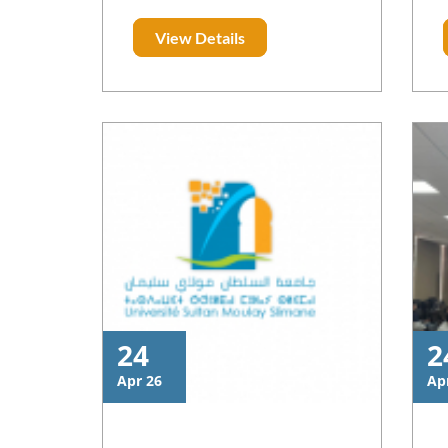
recherche scientifique en
View Details
occupant la première position
en matière de dépôts de
brevets d’invention dans la
catégorie des universités
marocaines publiques en 2023.
ة
Grâce à ce progrès, l’USMS a été
nommée par l’OMPIC (Office
Marocain de la Propriété
Industrielle et Commerciale)
pour participer à l’initiative
«Knowledge Transfer to Africa »
(Kt2A) lancée par l’OEB (Office
Européen des Brevets) afin de
24
2
diffuser l'expérience et
l'expertise européenne dans ce
Apr 26
Ap
domaine vers l’Afrique.