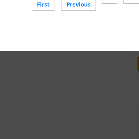
First
First
Previous
Previous
page
page