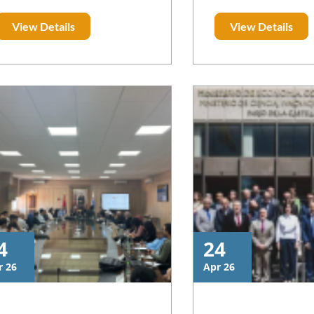
solutions
تعليم اللغة العربية للناطقين بها
Francophonie le 20
إقرأ المزيد
View Details
View Details
وبغيرها: تقييم وتطوير”، الذي عقدته
un concours d’ex
منظمة العالم الإسلامي للتربية
l’intention des jeu
والعلوم والثقافة (إيسيسكو) ومعجم
l’espace francop
الدوحة التاريخي للغة العربية، يومه
pour vocation de s
الأربعاء 22 ماي 2024 بمقر المنظم
les projets d’innova
في الرباط، بحضور رفيع المستوى
potentiel en langue 
لسفراء وممثلي بعثات دبلوماسية
contribuant aux 
معتمدين في المملكة المغربية وخبراء
stratégiques de l’OIF.
وباحثين من حول العالم.
4
24
r 26
Apr 26