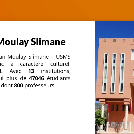
 Moulay Slimane
ultan Moulay Slimane – USMS
c à caractère culturel,
nnel. Avec
13
institutions,
hui plus de
47046
étudiants
 dont
800
professeurs.