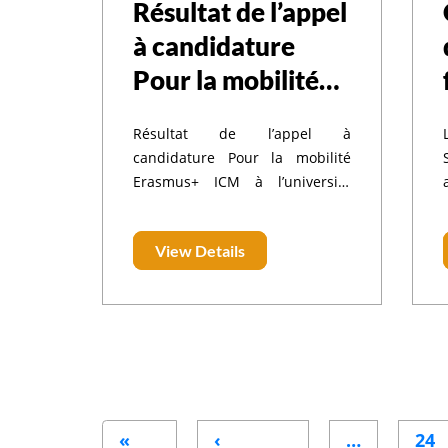
Résultat de l’appel
à candidature
Pour la mobilité
Erasmus+ ICM à
Résultat de l’appel à
l’université Usak
candidature Pour la mobilité
en Turquie
Erasmus+ ICM à l’université
Usak en Turquie
View Details
Pagination
«
‹
…
24